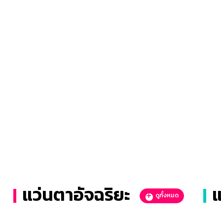
แว่นตาอัจฉริยะ
แ
ดูทั้งหมด