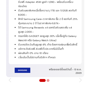
รับฟรี Adapter 45W มูลค่า 1,090.- พร้อมรับเครื่อง
บร
ก่อนใคร
ผ่
รับส่วนลดพิเศษเมื่อซื้อความจุ 1TB และ 512GB ลดทันที
เง
8,000.-
สิทธิ Samsung Care+ ราคาพิเศษ ซื้อ 2 ปี ลดทันที 25%
คุ้มครองนาน 2 ปี ในราคาพิเศษ 6,674.-
ใช้ Samsung Rewards x4 แลกรับส่วนลดเพิ่ม x4
สูงสุด 2,000.-
กรอกโค้ด GADGET ลดสูงสุด 30% เมื่อซื้อคู่กับ Galaxy
Watch9 หรือ Galaxy Watch Ultra2
รับเครดิตเงินคืนสูงสุด 8% ชำระโดยการผ่อนเพื่อรับสิทธิ์
บริการจัดส่งฟรี ส่งฟรีทั่วประเทศไม่มีขั้นต่ำ
ผ่อนสินค้า 0% นาน 10 เดือน
เงื่อนไขเป็นไปตามที่บริษัทฯ กำหนด
พรีออเดอร์ตั้งแต่วันนี้ - 13 ส.ค.
2569