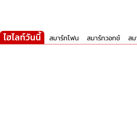
ไฮไลท์วันนี้
สมาร์ทโฟน
สมาร์ทวอทช์
สม