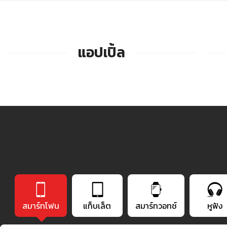
แอปเปิ้ล
สมาร์ทโฟน
แท็บเล็ต
สมาร์ทวอทช์
หูฟัง