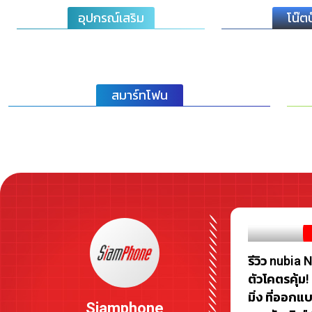
อุปกรณ์เสริม
โน๊ตบ
สมาร์ทโฟน
รีวิว nubia
ตัวโคตรคุ้ม
มิ่ง ที่ออกแ
Siamphone